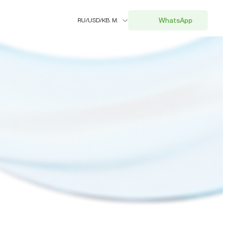
WhatsApp
RU
/
USD
/
КВ. М.