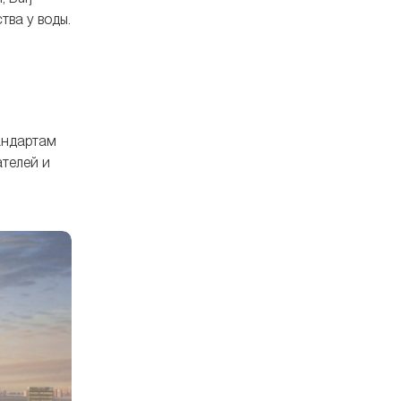
тва у воды.
андартам
ателей и