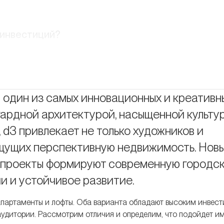
 инвестиций?
я в один из самых инновационных и креативн
гардной архитектурой, насыщенной культу
 d3 привлекает не только художников и
ищущих перспективную недвижимость. Нов
е проекты формируют современную городс
ии и устойчивое развитие.
апартаменты и лофты. Оба варианта обладают высоким инвес
аудитории. Рассмотрим отличия и определим, что подойдет и