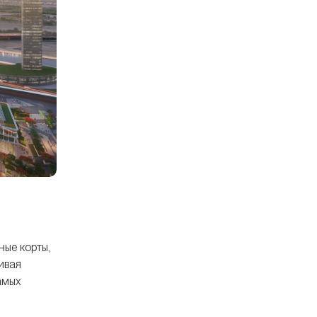
ные корты,
ивая
амых