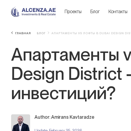
Проекты
Блог
Контакты
ГЛАВНАЯ
БЛОГ
АПАРТАМЕНТЫ VS ЛОФТЫ В DUBAI DESIGN DI
Апартаменты v
Design Distric
инвестиций?
Author: Amirans Kavtaradze
Update:
February 25, 2026