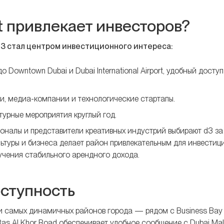
ct привлекает инвесторов?
d3 стал центром инвестиционного интереса:
 Downtown Dubai и Dubai International Airport, удобный доступ
и, медиа-компании и технологические стартапы.
турные мероприятия круглый год.
налы и представители креативных индустрий выбирают d3 за
ьтуры и бизнеса делает район привлекательным для инвестици
лучения стабильного арендного дохода.
оступность
нии самых динамичных районов города — рядом с Business Bay
as Al Khor Road обеспечивает удобное сообщение с Dubai Mall,