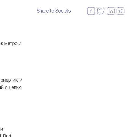
один из самых динамичных и
стильных районов Дубая.
Share to Socials
 к метро и
 энергию и
й с целью
 и
 Burj