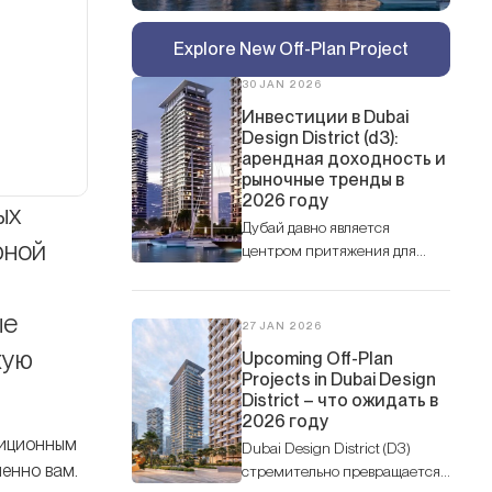
Explore New Off-Plan Project
30 JAN 2026
Инвестиции в Dubai
Design District (d3):
арендная доходность и
рыночные тренды в
2026 году
ых
Дубай давно является
рной
центром притяжения для
инвесторов в недвижимость, и
Dubai Design District (d3)
ые
уверенно занял нишу одного
27 JAN 2026
из самых перспективных и
кую
Upcoming Off-Plan
уникальных районов города.
Projects in Dubai Design
District – что ожидать в
2026 году
тиционным
Dubai Design District (D3)
менно вам.
стремительно превращается в